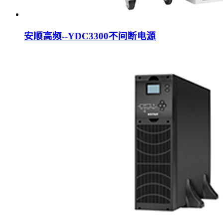
安顺高频--YDC3300不间断电源