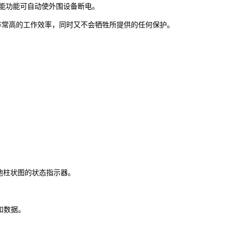
节能功能可自动使外围设备断电。
非常高的工作效率，同时又不会牺牲所提供的任何保护。
池柱状图的状态指示器。
和数据。