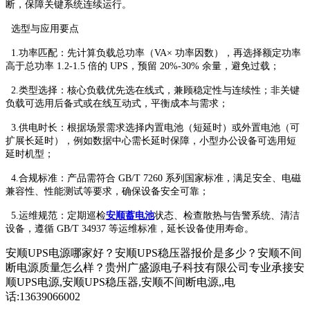
断，保障关键系统连续运行。
选型与应用要点
1.功率匹配：先计算负载总功率（VA× 功率因数），再选择额定功率
高于总功率 1.2-1.5 倍的 UPS，预留 20%-30% 余量，避免过载；
2.类型选择：核心负载优先选在线式，兼顾稳定性与连续性；非关键
负载可选用后备式或在线互动式，平衡成本与需求；
3.供电时长：根据场景需求选择内置电池（短延时）或外置电池（可
扩展长延时），例如数据中心需长延时保障，小型办公设备可选用短
延时机型；
4.合规标准：产品需符合 GB/T 7260 系列国家标准，满足安全、电磁
兼容性、性能测试等要求，确保设备安全可靠；
5.运维规范：定期巡检
安顺蓄电池
状态、检查散热与告警系统、清洁
设备，遵循 GB/T 34937 等运维标准，延长设备使用寿命。
安顺UPS电源哪家好？安顺UPS稳压器报价是多少？安顺不间
断电源质量怎么样？贵州广盛源电子科技有限公司专业承接安
顺UPS电源,安顺UPS稳压器,安顺不间断电源,,电
话:13639066002