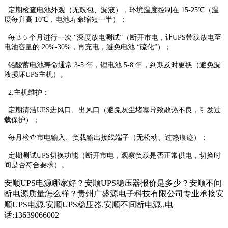
定期检查电池外观（无鼓包、漏液），环境温度控制在 15-25℃（温
度每升高 10℃，电池寿命缩短一半）；
每 3-6 个月进行一次 “深度放电测试”（断开市电，让UPS带载放电至
电池容量的 20%-30%，再充电，避免电池 “硫化”）；
铅酸蓄电池寿命通常 3-5 年，锂电池 5-8 年，到期及时更换（避免漏
液损坏UPS主机）。
2.主机维护：
定期清洁UPS进风口、出风口（避免灰尘堵塞导致散热不良，引发过
载保护）；
每月检查市电输入、负载输出接线端子（无松动、过热痕迹）；
定期测试UPS切换功能（断开市电，观察负载是否正常供电，切换时
间是否符合要求）。
安顺UPS电源哪家好？安顺UPS稳压器报价是多少？安顺不间
断电源质量怎么样？贵州广盛源电子科技有限公司专业承接安
顺UPS电源,安顺UPS稳压器,安顺不间断电源,,电
话:13639066002